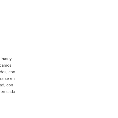
inas y
ndamos
dos, con
rarse en
dad, con
 en cada